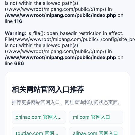
is not within the allowed path(s):
(/www/wwwroot/mipang.com/public/:/tmp/) in
/www/wwwroot/mipang.com/public/index.php
on
line
116
Warning
: is_file(): open_basedir restriction in effect.
File(/www/wwwroot/mipang.com/public/../config/site_pro
is not within the allowed path(s):
(/www/wwwroot/mipang.com/public/:/tmp/) in
/www/wwwroot/mipang.com/public/index.php
on
line
686
相关网站官网入口推荐
推荐更多网站官网入口、网址查询和访问状态页面。
chinaz.com 官网入口
mi.com 官网入口
toutiao.com 官网入口
alipay.com 官网入口