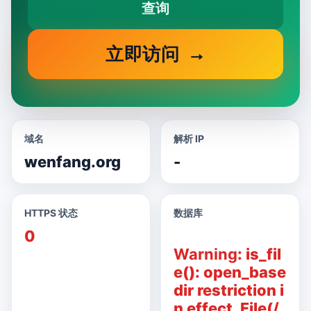
查询
立即访问
域名
解析 IP
wenfang.org
-
HTTPS 状态
数据库
0
Warning
: is_fil
e(): open_base
dir restriction i
n effect. File(/