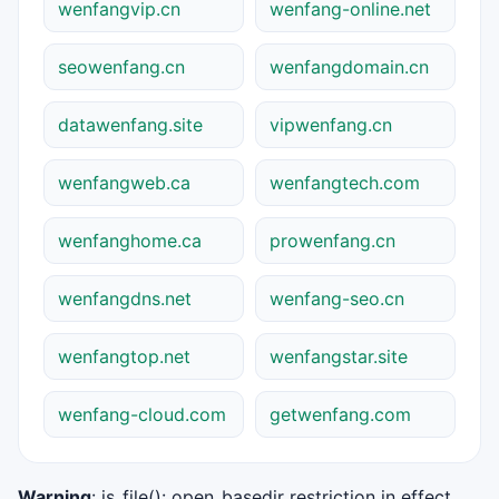
wenfangvip.cn
wenfang-online.net
seowenfang.cn
wenfangdomain.cn
datawenfang.site
vipwenfang.cn
wenfangweb.ca
wenfangtech.com
wenfanghome.ca
prowenfang.cn
wenfangdns.net
wenfang-seo.cn
wenfangtop.net
wenfangstar.site
wenfang-cloud.com
getwenfang.com
Warning
: is_file(): open_basedir restriction in effect.