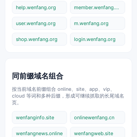
help.wenfang.org
member.wenfang.org
user.wenfang.org
m.wenfang.org
shop.wenfang.org
login.wenfang.org
同前缀域名组合
按当前域名前缀组合 online、site、app、vip、
cloud 等词和多种后缀，形成可继续抓取的长尾域名
页。
wenfanginfo.site
onlinewenfang.cn
wenfangnews.online
wenfangweb.site