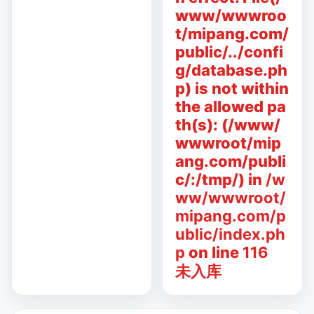
www/wwwroo
t/mipang.com/
public/../confi
g/database.ph
p) is not within
the allowed pa
th(s): (/www/
wwwroot/mip
ang.com/publi
c/:/tmp/) in
/w
ww/wwwroot/
mipang.com/p
ublic/index.ph
p
on line
116
未入库