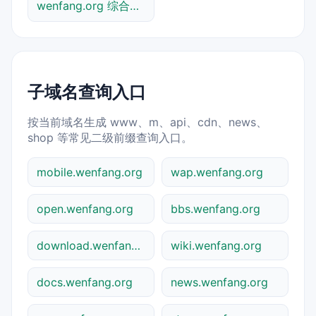
wenfang.org 综合查询
子域名查询入口
按当前域名生成 www、m、api、cdn、news、
shop 等常见二级前缀查询入口。
mobile.wenfang.org
wap.wenfang.org
open.wenfang.org
bbs.wenfang.org
download.wenfang.org
wiki.wenfang.org
docs.wenfang.org
news.wenfang.org