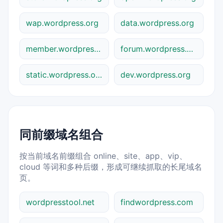
wap.wordpress.org
data.wordpress.org
member.wordpress.org
forum.wordpress.org
static.wordpress.org
dev.wordpress.org
同前缀域名组合
按当前域名前缀组合 online、site、app、vip、
cloud 等词和多种后缀，形成可继续抓取的长尾域名
页。
wordpresstool.net
findwordpress.com