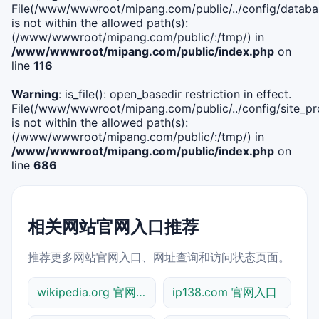
File(/www/wwwroot/mipang.com/public/../config/databa
is not within the allowed path(s):
(/www/wwwroot/mipang.com/public/:/tmp/) in
/www/wwwroot/mipang.com/public/index.php
on
line
116
Warning
: is_file(): open_basedir restriction in effect.
File(/www/wwwroot/mipang.com/public/../config/site_pro
is not within the allowed path(s):
(/www/wwwroot/mipang.com/public/:/tmp/) in
/www/wwwroot/mipang.com/public/index.php
on
line
686
相关网站官网入口推荐
推荐更多网站官网入口、网址查询和访问状态页面。
wikipedia.org 官网入口
ip138.com 官网入口