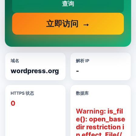
查询
立即访问
域名
解析 IP
wordpress.org
-
HTTPS 状态
数据库
0
Warning
: is_fil
e(): open_base
dir restriction i
n effect. File(/