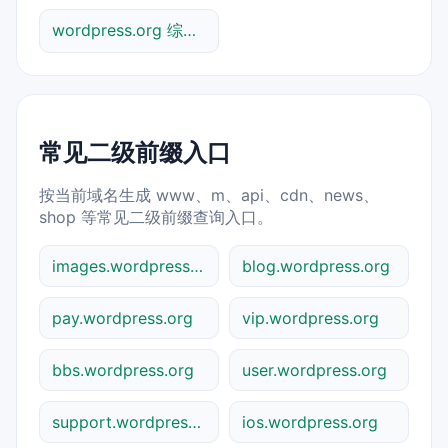
wordpress.org 综合查询
常见二级前缀入口
按当前域名生成 www、m、api、cdn、news、
shop 等常见二级前缀查询入口。
images.wordpress.org
blog.wordpress.org
pay.wordpress.org
vip.wordpress.org
bbs.wordpress.org
user.wordpress.org
support.wordpress.org
ios.wordpress.org