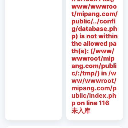
www/wwwroo
t/mipang.com/
public/../confi
g/database.ph
p) is not within
the allowed pa
th(s): (/www/
wwwroot/mip
ang.com/publi
c/:/tmp/) in
/w
ww/wwwroot/
mipang.com/p
ublic/index.ph
p
on line
116
未入库